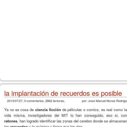
la implantación de recuerdos es posible
2013/07/27, 0 comentarios, 2862 lecturas,
por: Jose Manuel Muras Rodrigo
Ya no es cosa de
ciencia ficción
de péliculas o comics, es real como l
vida misma, investigadores del MIT lo han conseguido, eso si, con
ratones
, han logrado identificar las zonas del cerebro donde se almacenan
los
recuerdos
y la química y fisica que los rige.