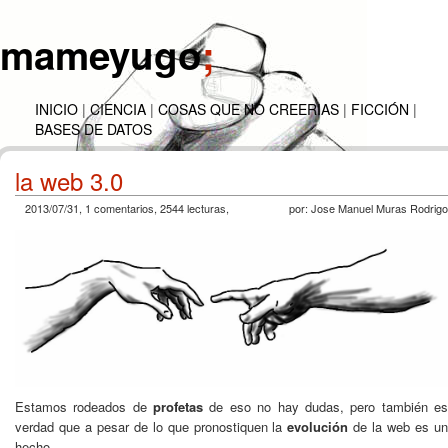
mameyugo
;
INICIO
|
CIENCIA
|
COSAS QUE NO CREERIAS
|
FICCIÓN
|
BASES DE DATOS
la web 3.0
2013/07/31, 1 comentarios, 2544 lecturas,
por: Jose Manuel Muras Rodrigo
Estamos rodeados de
profetas
de eso no hay dudas, pero también e
verdad que a pesar de lo que pronostiquen la
evolución
de la web es u
hecho.