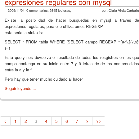
expresiones regulares con mysql
2009/11/04, 0 comentarios, 2645 lecturas,
por: Olalla Vilela Carballo
Existe la posibilidad de hacer busquedas en mysql a traves de
expresiones regulares, para ello utilizaremos REGEXP.
esta seria la sintaxis:
SELECT * FROM tabla WHERE (SELECT campo REGEXP '^[a-f\.]{7,9}'
)=1
Esta query nos devuelve el resultado de todos los resgistros en los que
campo contenga en su inicio entre 7 y 9 letras de de las comprendidas
entre la a y la f.
Pero hay que tener mucho cuidado al hacer
Seguir leyendo ...
<
1
2
3
4
5
6
7
>
>>