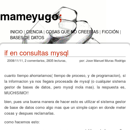
mameyugo
;
INICIO
|
CIENCIA
|
COSAS QUE NO CREERIAS
|
FICCIÓN
|
BASES DE DATOS
if en consultas mysql
2008/11/11
, 2 comentarios, 2835 lecturas,
por:
Jose Manuel Muras Rodrigo
cuanto tiempo ahorrariamos( tiempo de proceso, y de programacion), si
la informacion ya nos llegara procesada de mysql (o cualquier sistema
gestor de bases de datos, pero mysql mola mas). la respuesta es,
MUCHISIMO!!
bien, pues una buena manera de hacer esto es utilizar el sistema gestor
de base de datos como algo mas que un simple cajon en donde meter
cosas y despues reclamarlas.
como hacemos esto: