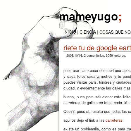
mameyugo
;
INICIO
|
CIENCIA
|
COSAS QUE NO
riete tu de google ear
2008/10/16
, 2 comentarios, 3059 lecturas,
pues eso hace poco descubri una aplic
y saca fotos cada x metros y tu puede
puedes visitar paris, londres y ciudades 
ciudad, y evidentemente las calles mas 
bueno, pues para solucionar esta falt
carreteras de galicia en fotos cada 10 
Que??, pues si, resulta que todas las c
aqui os dejo el link a las
carreteras
.
existe un problemilla, como es para tra