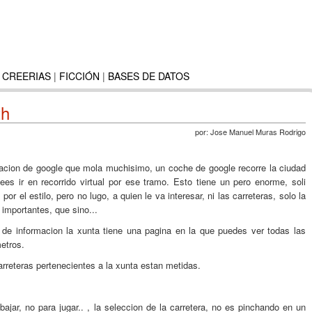
 CREERIAS
|
FICCIÓN
|
BASES DE DATOS
th
por:
Jose Manuel Muras Rodrigo
acion de google que mola muchisimo, un coche de google recorre la ciudad
es ir en recorrido virtual por ese tramo. Esto tiene un pero enorme, soli
por el estilo, pero no lugo, a quien le va interesar, ni las carreteras, solo la
importantes, que sino...
a de informacion la xunta tiene una pagina en la que puedes ver todas las
metros.
arreteras pertenecientes a la xunta estan metidas.
bajar, no para jugar.. , la seleccion de la carretera, no es pinchando en un