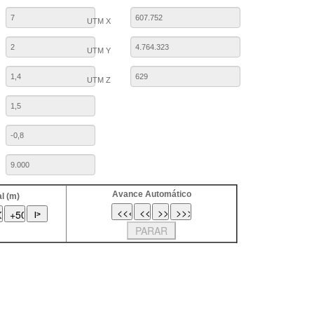
UTM X
UTM Y
UTM Z
Avance Automático
l (m)