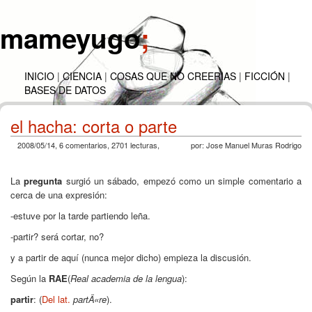
mameyugo
;
INICIO
|
CIENCIA
|
COSAS QUE NO CREERIAS
|
FICCIÓN
|
BASES DE DATOS
el hacha: corta o parte
2008/05/14
, 6 comentarios, 2701 lecturas,
por:
Jose Manuel Muras Rodrigo
La
pregunta
surgió un sábado, empezó como un simple comentario a
cerca de una expresión:
-estuve por la tarde partiendo leña.
-partir? será cortar, no?
y a partir de aquí (nunca mejor dicho) empieza la discusión.
Según la
RAE
(
Real academia de la lengua
):
partir
:
(
Del
lat.
partÄ«re
).