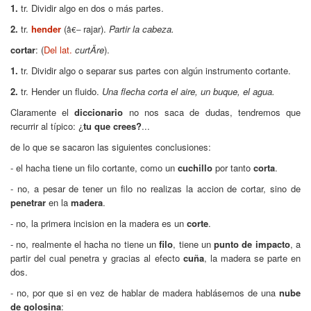
1.
tr.
Dividir algo en dos o más partes.
2.
tr.
hender
(
rajar).
Partir la cabeza.
â€–
cortar
:
(
Del
lat.
curtÄre
).
1.
tr.
Dividir algo o separar sus partes con algún instrumento cortante.
2.
tr.
Hender un fluido.
Una flecha corta el aire, un buque, el agua.
Claramente el
diccionario
no nos saca de dudas, tendremos que
recurrir al típico: ¿
tu que crees?
...
de lo que se sacaron las siguientes conclusiones:
- el hacha tiene un filo cortante, como un
cuchillo
por tanto
corta
.
- no, a pesar de tener un filo no realizas la accion de cortar, sino de
penetrar
en la
madera
.
- no, la primera incision en la madera es un
corte
.
- no, realmente el hacha no tiene un
filo
, tiene un
punto de impacto
, a
partir del cual penetra y gracias al efecto
cuña
, la madera se parte en
dos.
- no, por que si en vez de hablar de madera hablásemos de una
nube
de golosina
: